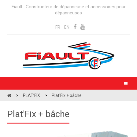
Fiault : Constructeur de dépanneuse et accessoires pour
dépanneuses
FR
EN
>
PLAT’FIX
>
Plat'Fix + bâche
Plat'Fix + bâche