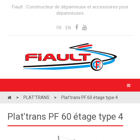
Fiault : Constructeur de dépanneuse et accessoires pour
dépanneuses
FR
EN
>
PLAT’TRANS
>
Plat'trans PF 60 étage type 4
Plat'trans PF 60 étage type 4