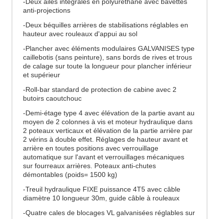
-Deux ailes intégrales en polyuréthane avec bavettes
anti-projections
-Deux béquilles arrières de stabilisations réglables en
hauteur avec rouleaux d'appui au sol
-Plancher avec éléments modulaires GALVANISES type
caillebotis (sans peinture), sans bords de rives et trous
de calage sur toute la longueur pour plancher inférieur
et supérieur
-Roll-bar standard de protection de cabine avec 2
butoirs caoutchouc
-Demi-étage type 4 avec élévation de la partie avant au
moyen de 2 colonnes à vis et moteur hydraulique dans
2 poteaux verticaux et élévation de la partie arrière par
2 vérins à double effet. Réglages de hauteur avant et
arrière en toutes positions avec verrouillage
automatique sur l'avant et verrouillages mécaniques
sur fourreaux arrières. Poteaux anti-chutes
démontables (poids= 1500 kg)
-Treuil hydraulique FIXE puissance 4T5 avec câble
diamètre 10 longueur 30m, guide câble à rouleaux
-Quatre cales de blocages VL galvanisées réglables sur